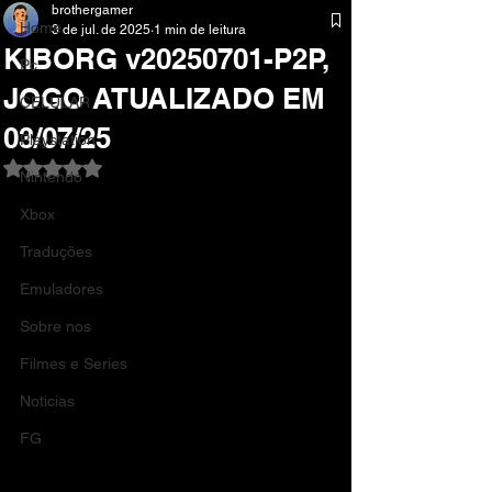
brothergamer
Home
3 de jul. de 2025
1 min de leitura
KIBORG v20250701-P2P,
Pc
JOGO ATUALIZADO EM
CELULAR
03/07/25
Playstation
Avaliado com NaN de 5 estrelas.
Nintendo
Xbox
Traduções
Emuladores
Sobre nos
Filmes e Series
Noticias
FG