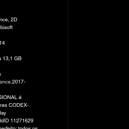
nce, 2D
bisoft 
14
u 13,1 GB 
m
Dance
.2017-
SIONAL é 
ores CODEX-
lay
ildID 11271629
feito: todos os 