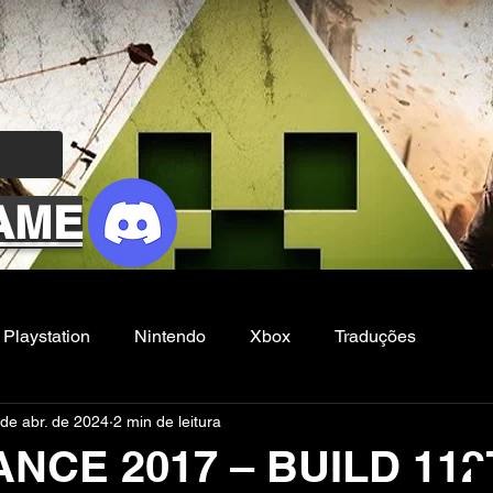
AME
Playstation
Nintendo
Xbox
Traduções
de abr. de 2024
2 min de leitura
Filmes e Series
Noticias
FG
NCE 2017 – BUILD 112