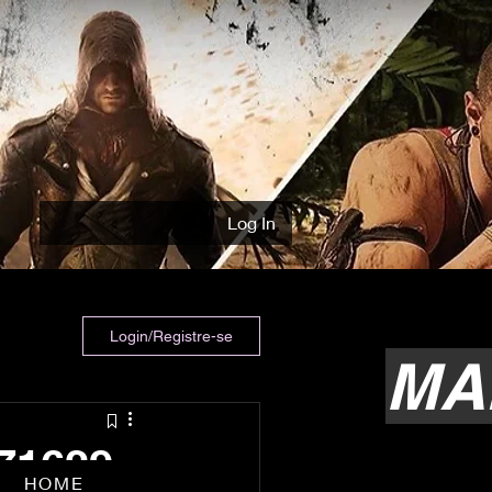
Log In
Login/Registre-se
MA
71629
HOME