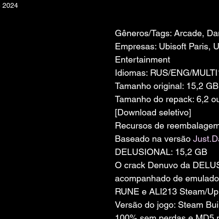
e 2024
 de 5 estrelas.
Gêneros/Tags: Arcade, Da
Empresas: Ubisoft Paris, U
Entertainment
Idiomas: RUS/ENG/MULTI
Tamanho original: 15,2 GB
Tamanho do repack: 6,2 o
[Download seletivo]
Recursos de reembalage
Baseado na versão 
Just.
DELUSIONAL: 15,2 GB
O crack Denuvo da DELU
acompanhado de emulad
RUNE e ALI213 Steam/Up
Versão do jogo: Steam Bu
100% sem perdas e MD5 per