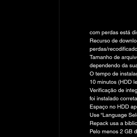
com perdas está di
Recurso de downloa
perdas/recodificad
Tamanho de arquivo
dependendo da sua
O tempo de instala
10 minutos (HDD le
Verificação de inte
foi instalado corre
Espaço no HDD apó
Use “Language Selec
Repack usa a bibli
Pelo menos 2 GB de 