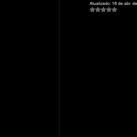
Atualizado:
18 de abr. d
Avaliado com NaN