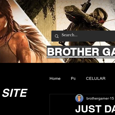
BROTHER G
Home
Pc
CELULAR
SITE
brothergamer
15 
Emuladores
Sobre nos
JUST DA