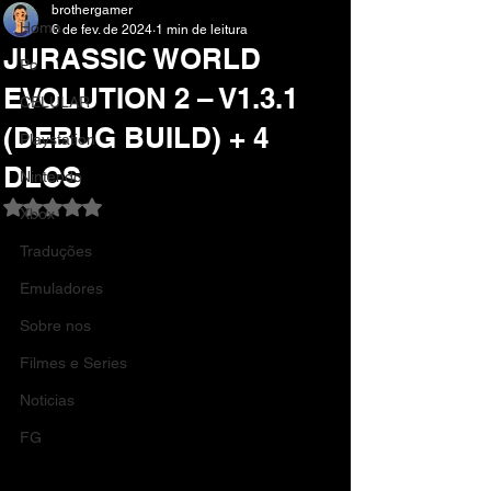
brothergamer
Home
6 de fev. de 2024
1 min de leitura
JURASSIC WORLD
Pc
EVOLUTION 2 – V1.3.1
CELULAR
(DEBUG BUILD) + 4
Playstation
DLCS
Nintendo
Avaliado com NaN de 5 estrelas.
Xbox
Traduções
Emuladores
Sobre nos
Filmes e Series
Noticias
FG