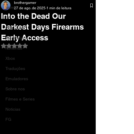
brothergamer
Home
27 de ago. de 2025
1 min de leitura
Into the Dead Our
Pc
Darkest Days Firearms
CELULAR
Early Access
Playstation
Avaliado com NaN de 5 estrelas.
Nintendo
Xbox
Traduções
Emuladores
Sobre nos
Filmes e Series
Noticias
FG