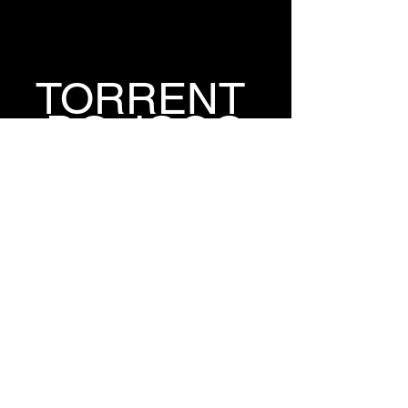
TORRENT 
DO JOGO
TORRENT
TORRENT
LINK 
DIRETO
LINK