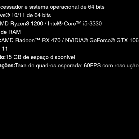
essador e sistema operacional de 64 bits
s® 10/11 de 64 bits
MD Ryzen3 1200 / Intel® Core™ i5-3330
 de RAM
:
AMD Radeon™ RX 470 / NVIDIA® GeForce® GTX 106
 11
o:
15 GB de espaço disponível
ações:
Taxa de quadros esperada: 60FPS com resoluçã