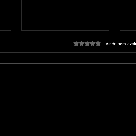
Avaliado com 0 de 5 estre
Ainda sem aval
ReStory Chill Electronics
RE
Repairs - GoldBerg
RU