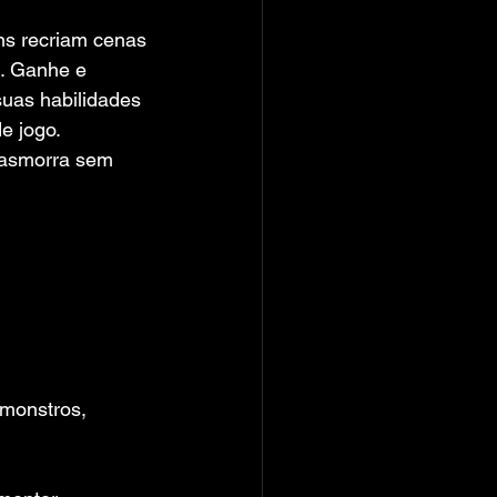
ns recriam cenas 
l. Ganhe e 
uas habilidades 
e jogo.
masmorra sem 
 monstros,