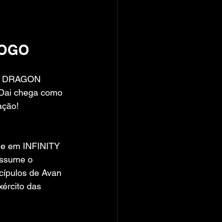
JOGO
me DRAGON 
Dai chega como 
ação!
me em INFINITY 
ssume o 
cípulos de Avan 
ército das 