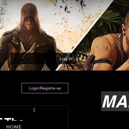
Log In
Login/Registre-se
MA
T The
HOME