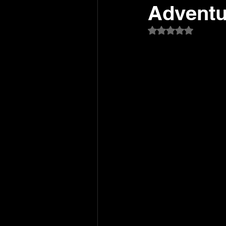
Adventu
Avaliado com NaN