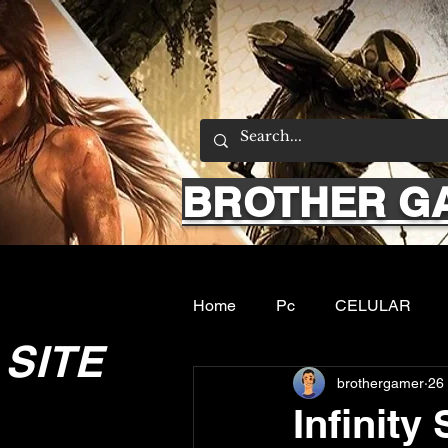
BROTHER G
Home
Pc
CELULAR
SITE
brothergamer
26
Emuladores
Sobre nos
Infinit