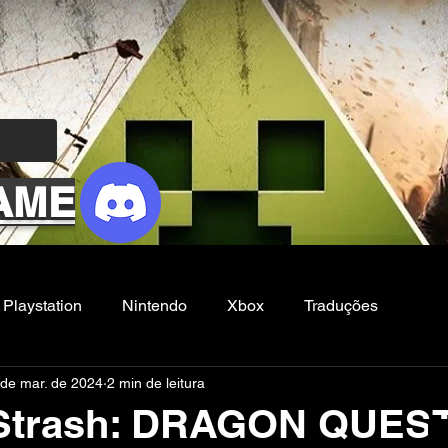
AME
Playstation
Nintendo
Xbox
Traduções
 de mar. de 2024
2 min de leitura
Filmes e Series
Noticias
FG
y Strash: DRAGON QUES