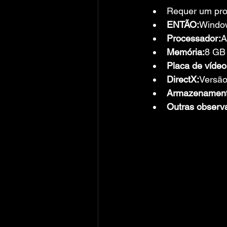
Requer um proc
ENTÃO:
Window
Processador:
A
Memória:
8 GB
Placa de vídeo
DirectX:
Versão
Armazenament
Outras observ