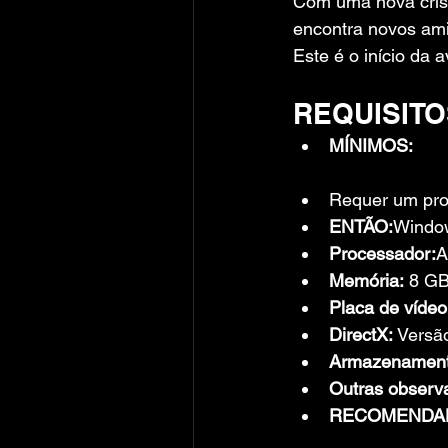
Com uma nova cris
encontra novos amig
Este é o início da 
REQUISITO
MÍNIMOS:
Requer um proc
ENTÃO:
Window
Processador:
A
Memória:
 8 G
Placa de vídeo
DirectX:
 Versã
Armazenament
Outras observ
RECOMENDA