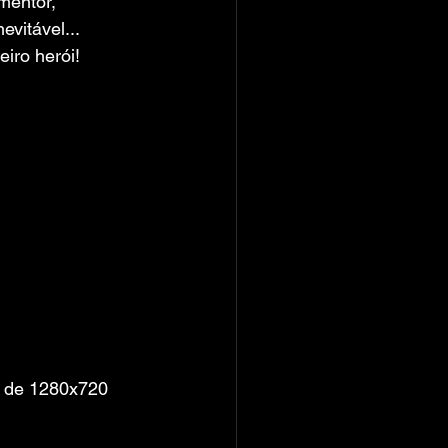
mentor,
vitável...
iro herói!
o de 1280x720