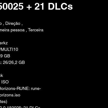
150025 + 21 DLCs
 de 5 estrelas.
 , Direção , 
meira pessoa , Terceira 
erkz
/MULTI10
39 GB
: 26/26,2 GB
ck
 ISO 
Horizons-RUNE: rune-
rizons.iso 
tes)
.0.0.150025; 21 DLCs 