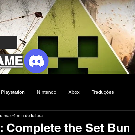
AME
Playstation
Nintendo
Xbox
Traduções
e mar.
4 min de leitura
Filmes e Series
Noticias
FG
 Complete the Set Bund