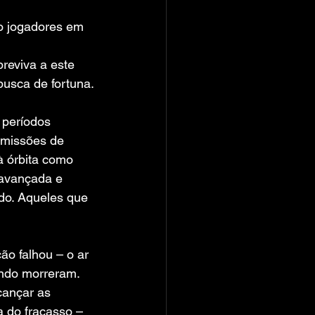
o jogadores em 
reviva a este 
busca de fortuna.
 períodos 
 missões de 
à órbita como 
 avançada e 
do. Aqueles que 
o falhou – o ar 
ndo morreram. 
cançar as 
 do fracasso – 