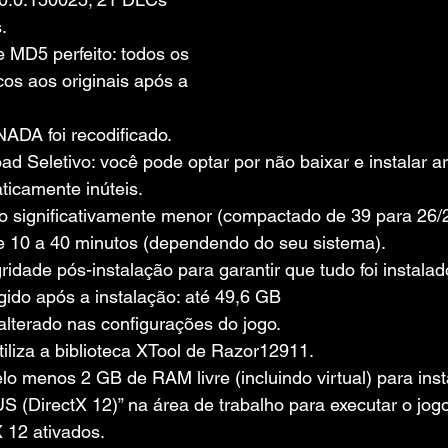
.
MD5 perfeito: todos os 
cos aos originais após a 
NADA foi recodificado.
 Seletivo: você pode optar por não baixar e instalar a
icamente inúteis.
 significativamente menor (compactado de 39 para 26/
de 10 a 40 minutos (dependendo do seu sistema).
gridade pós-instalação para garantir que tudo foi instala
gido após a instalação: até 49,6 GB
alterado nas configurações do jogo.
iliza a biblioteca XTool de Razor12911.
o menos 2 GB de RAM livre (incluindo virtual) para inst
S (DirectX 12)” na área de trabalho para executar o jog
 12 ativados.