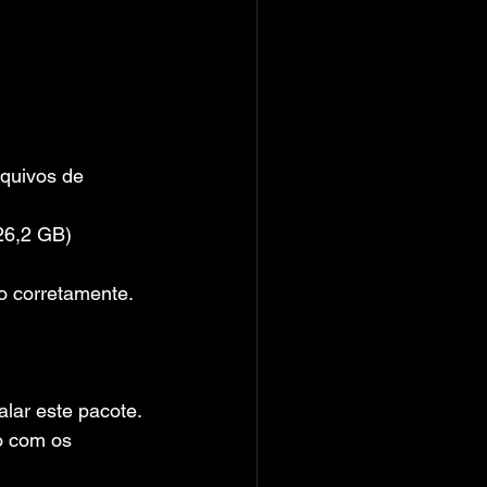
rquivos de 
26,2 GB)
do corretamente.
alar este pacote.
o com os 