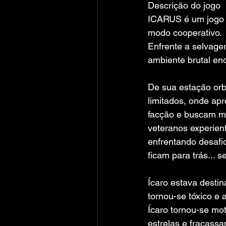
Descrição do jogo
ICARUS é um jogo 
modo cooperativo.
Enfrente a selvager
ambiente brutal enq
De sua estação orbi
limitados, onde ap
facção e buscam ma
veteranos experien
enfrentando desafi
ficam para trás... 
Ícaro estava desti
tornou-se tóxico e
Ícaro tornou-se mo
estrelas e fracass