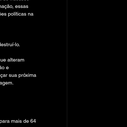
nação, essas 
s políticas na 
struí-lo.
que alteram 
ão e 
açar sua próxima 
vagem.
 para mais de 64 