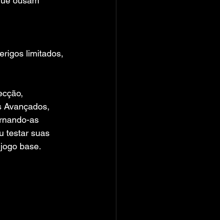
 que ousam 
igos limitados, 
ecção, 
s Avançados, 
rnando-as 
u testar suas 
 jogo base.