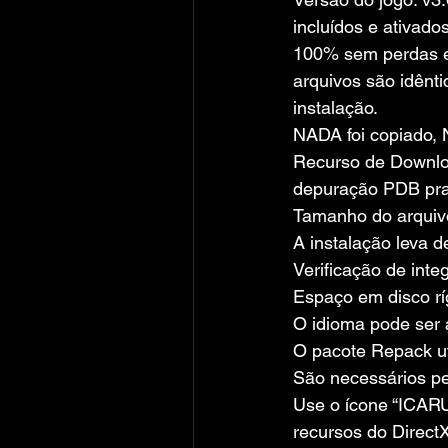
incluídos e ativados
100% sem perdas e 
arquivos são idênti
instalação.
NADA foi copiado, 
Recurso de Download
depuração PDB prat
Tamanho do arquivo
A instalação leva 
Verificação de inte
Espaço em disco rí
O idioma pode ser 
O pacote Repack ut
São necessários pel
Use o ícone “ICARU
recursos do DirectX