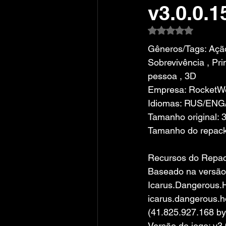
v3.0.0.
Avaliado com NaN
Gêneros/Tags: Ação
Sobrevivência , Pri
pessoa , 3D
Empresa: RocketW
Idiomas: RUS/ENG
Tamanho original: 
Tamanho do repack
Recursos do Repa
Baseado na versão
Icarus.Dangerous.
icarus.dangerous.ho
(41.825.927.168 by
Versão do jogo: v3