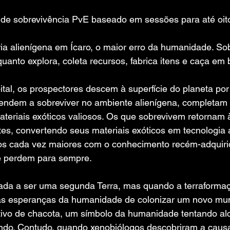
de sobrevivência PvE baseado em sessões para até oit
ia alienígena em Ícaro, o maior erro da humanidade. Sob
uanto explora, coleta recursos, fabrica itens e caça em 
tal, os prospectores descem à superfície do planeta por
rendem a sobreviver no ambiente alienígena, completam
teriais exóticos valiosos. Os que sobrevivem retornam 
tes, convertendo seus materiais exóticos em tecnologia
os cada vez maiores com o conhecimento recém-adquiri
se perdem para sempre.
nada a ser uma segunda Terra, mas quando a terraformaçã
 as esperanças da humanidade de colonizar um novo mu
tivo de chacota, um símbolo da humanidade tentando al
ando. Contudo, quando xenobiólogos descobriram a causa