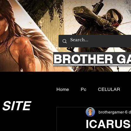
BROTHER G
Home
Pc
CELULAR
SITE
brothergamer
6 d
Emuladores
Sobre nos
ICARUS: