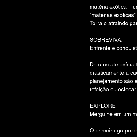
matéria exótica – u
"matérias exóticas
Terra e atraindo g
SOBREVIVA:
Enfrente e conquis
De uma atmosfera t
drasticamente a ca
planejamento são e
refeição ou estoca
EXPLORE
Mergulhe em um mu
O primeiro grupo d