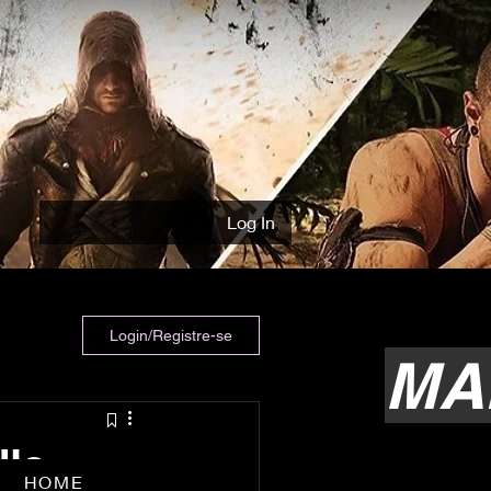
Log In
Login/Registre-se
MA
le,
HOME