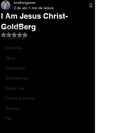
brothergamer
Home
2 de abr.
1 min de leitura
I Am Jesus Christ-
Pc
GoldBerg
CELULAR
Avaliado com NaN de 5 estrelas.
Playstation
Nintendo
Xbox
Traduções
Emuladores
Sobre nos
Filmes e Series
Noticias
FG