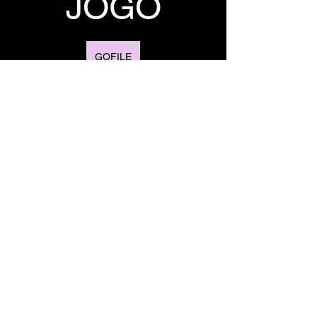
JOGO
GOFILE
1FICHIER
TORRENT 
DO JOGO
TORRENT