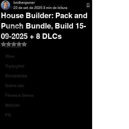
brothergamer
Home
20 de set. de 2025
3 min de leitura
House Builder: Pack and
Pc
Punch Bundle, Build 15-
CELULAR
09-2025 + 8 DLCs
Playstation
Avaliado com NaN de 5 estrelas.
Nintendo
Xbox
Traduções
Emuladores
Sobre nos
Filmes e Series
Noticias
FG