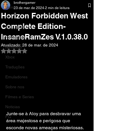
brothergamer
Home
23 de mar. de 2024
2 min de leitura
Horizon Forbidden West
Pc
Complete Edition-
CELULAR
InsaneRamZes V.1.0.38.0
Playstation
Atualizado:
28 de mar. de 2024
Nintendo
Avaliado com NaN de 5 estrelas.
Xbox
Traduções
Emuladores
Sobre nos
Filmes e Series
Noticias
Junte-se à Aloy para desbravar uma 
FG
área majestosa e perigosa que 
esconde novas ameaças misteriosas. 