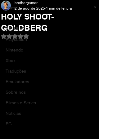
brothergamer
Home
2 de ago. de 2025
1 min de leitura
HOLY SHOOT-
Pc
GOLDBERG
CELULAR
Avaliado com NaN de 5 estrelas.
Playstation
Nintendo
Xbox
Traduções
Emuladores
Sobre nos
Filmes e Series
Noticias
FG