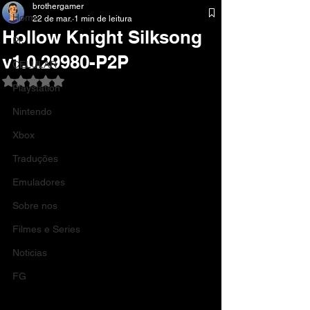
brothergamer
Home
22 de mar.
1 min de leitura
Hollow Knight Silksong
Pc
v1.0.29980-P2P
CELULAR
Avaliado com NaN de 5 estrelas.
Playstation
Nintendo
Xbox
Traduções
Emuladores
Sobre nos
Filmes e Series
Noticias
FG