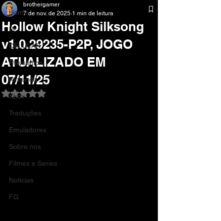
brothergamer
Home
7 de nov. de 2025
1 min de leitura
Hollow Knight Silksong
Pc
v1.0.29235-P2P, JOGO
CELULAR
ATUALIZADO EM
Playstation
07/11/25
Nintendo
Avaliado com NaN de 5 estrelas.
Xbox
Traduções
Emuladores
Sobre nos
Filmes e Series
Noticias
FG