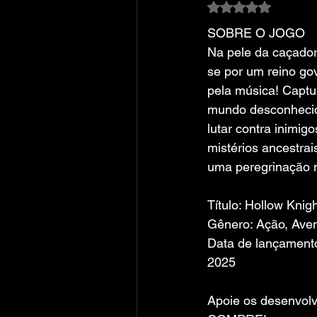
Avaliado com NaN
SOBRE O JOGO
Na pele da caçadora
se por um reino go
pela música! Captu
mundo desconhecid
lutar contra inimig
mistérios ancestra
uma peregrinação m
Título: Hollow Knigh
Gênero: Ação, Aven
Data de lançamento
2025
Apoie os desenvolv