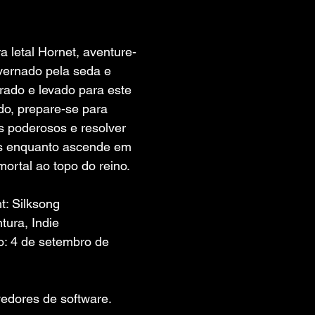
 de 5 estrelas.
 letal Hornet, aventure-
vernado pela seda e 
rado e levado para este 
o, prepare-se para 
os poderosos e resolver 
is enquanto ascende em 
ortal ao topo do reino.
t: Silksong
tura, Indie
: 4 de setembro de 
edores de software. 