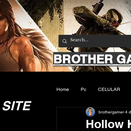
BROTHER G
Home
Pc
CELULAR
SITE
brothergamer
4 d
Emuladores
Sobre nos
Hollow 