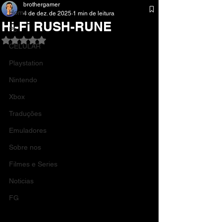
brothergamer
Home
4 de dez. de 2025
1 min de leitura
Hi-Fi RUSH-RUNE
Pc
Avaliado com NaN de 5 estrelas.
CELULAR
Playstation
Nintendo
Xbox
Traduções
Emuladores
Sobre nos
Filmes e Series
Noticias
FG