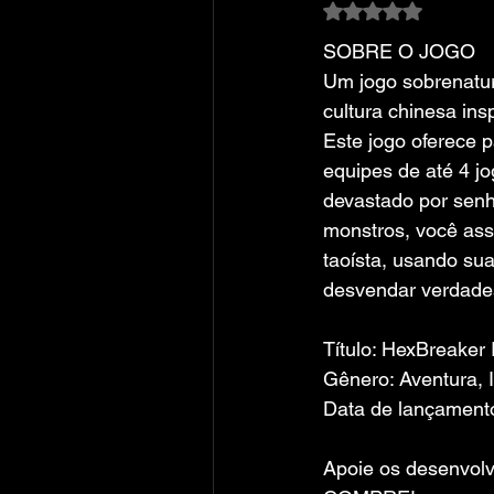
Avaliado com NaN
SOBRE O JOGO
Um jogo sobrenatu
cultura chinesa insp
Este jogo oferece p
equipes de até 4 
devastado por senh
monstros, você ass
taoísta, usando sua
desvendar verdades
Título: HexBreaker I
Gênero: Aventura, 
Data de lançament
Apoie os desenvolv