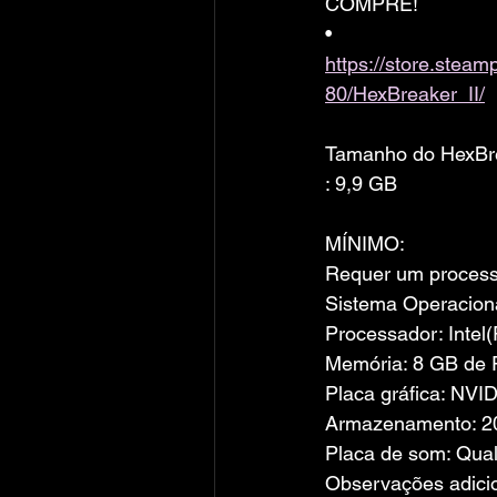
COMPRE!
• 
https://store.ste
80/HexBreaker_II/
Tamanho do HexBre
: 9,9 GB
MÍNIMO:
Requer um processa
Sistema Operacion
Processador: Intel
Memória: 8 GB de
Placa gráfica: NV
Armazenamento: 20
Placa de som: Qua
Observações adici