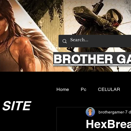
BROTHER G
Home
Pc
CELULAR
SITE
brothergamer
7 d
Emuladores
Sobre nos
HexBrea