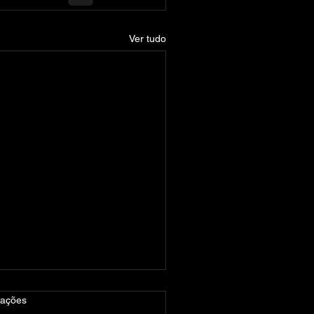
Ver tudo
las.
iações