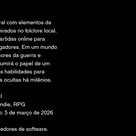
 de 5 estrelas.
ral com elementos da 
irados no folclore local. 
artidas online para 
jogadores. Em um mundo 
ores da guerra e 
umirá o papel de um 
s habilidades para 
 ocultas há milênios.
I
Indie, RPG
o: 5 de março de 2026
edores de software. 