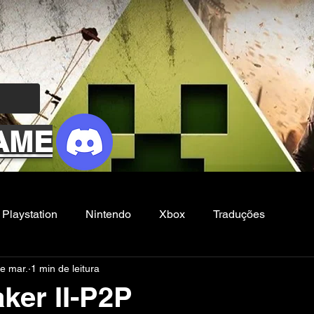
AME
Playstation
Nintendo
Xbox
Traduções
e mar.
1 min de leitura
Filmes e Series
Noticias
FG
ker II-P2P