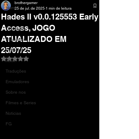
brothergamer
Home
25 de jul. de 2025
1 min de leitura
Hades II v0.0.125553 Early
Pc
Access, JOGO
CELULAR
ATUALIZADO EM
Playstation
25/07/25
Nintendo
Avaliado com NaN de 5 estrelas.
Xbox
Traduções
Emuladores
Sobre nos
Filmes e Series
Noticias
FG