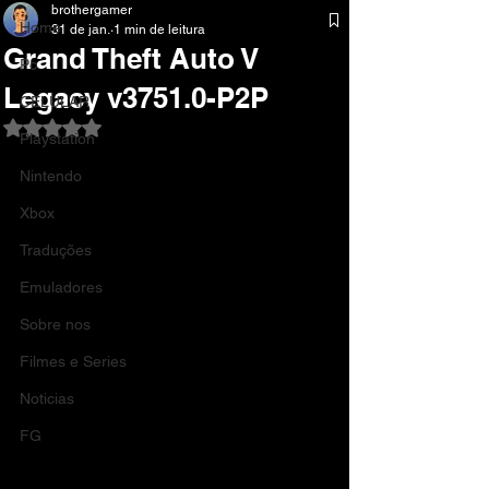
brothergamer
Home
31 de jan.
1 min de leitura
Grand Theft Auto V
Pc
Legacy v3751.0-P2P
CELULAR
Avaliado com NaN de 5 estrelas.
Playstation
Nintendo
Xbox
Traduções
Emuladores
Sobre nos
Filmes e Series
Noticias
FG