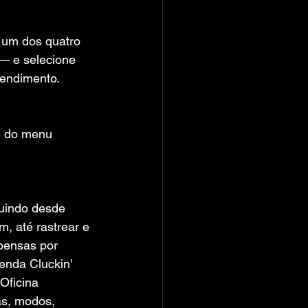
 um dos quatro 
— e selecione 
eendimento.
e do menu 
luindo desde 
 até rastrear e 
pensas por 
enda Cluckin' 
Oficina 
as, modos, 