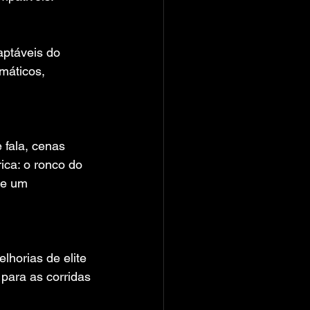
táveis ​​do 
máticos, 
fala, cenas 
ca: o ronco do 
de um 
horias de elite 
para as corridas 