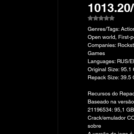
1013.20/
Avaliado com NaN
Genres/Tags: Action
Open world, First-p
Companies: Rocksta
Games
Languages: RUS/
Original Size: 95.1
Repack Size: 39.5
Recursos do Repa
Baseado na versão
21196534: 95,1 GB
Crack/emulador C
sobre
A versão do jogo é