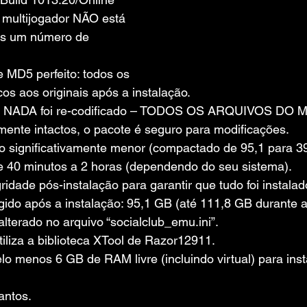
multijogador NÃO está 
as um número de 
MD5 perfeito: todos os 
cos aos originais após a instalação.
o, NADA foi re-codificado – TODOS OS ARQUIVOS D
mente intactos, o pacote é seguro para modificações.
 significativamente menor (compactado de 95,1 para 3
de 40 minutos a 2 horas (dependendo do seu sistema).
gridade pós-instalação para garantir que tudo foi instala
gido após a instalação: 95,1 GB (até 111,8 GB durante a
lterado no arquivo “socialclub_emu.ini”.
iliza a biblioteca XTool de Razor12911.
o menos 6 GB de RAM livre (incluindo virtual) para inst
antos.