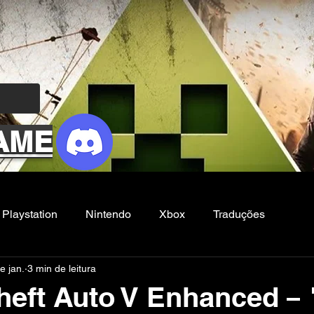
AME
Playstation
Nintendo
Xbox
Traduções
e jan.
3 min de leitura
Filmes e Series
Noticias
FG
heft Auto V Enhanced – 