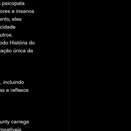
 psicopata 
ores e insanos 
nto, eles 
 cidade 
utros.
do História do 
ação única da 
 incluindo 
s e reflexos 
unty carrega 
mpatíveis.