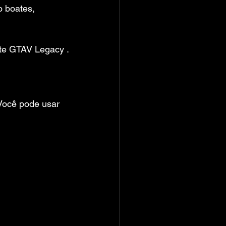
o boates, 
ote GTAV Legacy .
Você pode usar 