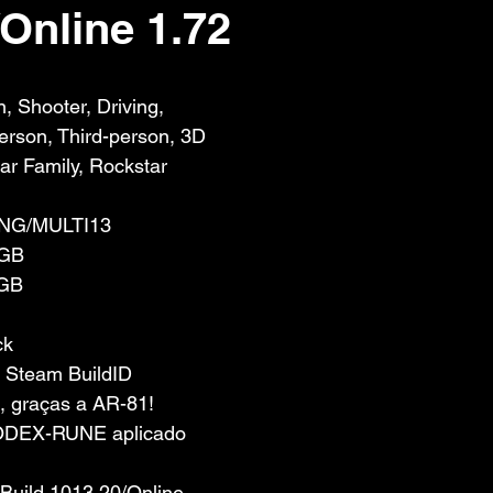
Online 1.72
 de 5 estrelas.
, Shooter, Driving, 
erson, Third-person, 3D
r Family, Rockstar 
ENG/MULTI13
 GB
 GB
ck
 Steam BuildID 
, graças a AR-81!
ODEX-RUNE aplicado 
 Build 1013.20/Online 