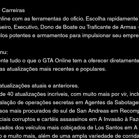
 Carreiras
ne com as ferramentas do ofício. Escolha rapidamente
iro, Executivo, Dono de Boate ou Traficante de Armas 
ulos potentes e armamentos para impulsionar seu empr
nu:
te tudo o que o GTA Online tem a oferecer diretament
o as atualizações mais recentes e populares.
tualizações atuais e anteriores.
 40 atualizações incríveis, com muito mais por vir, inc
lação de operações secretas em Agentes da Sabotagem,
nosos mais procurados do sul de San Andreas em Recom
iciais corruptos e cartéis assassinos em A Invasão à Faz
sados ​​dos veículos mais cobiçados de Los Santos em A 
o e muito mais, além de uma ampla variedade de corrid