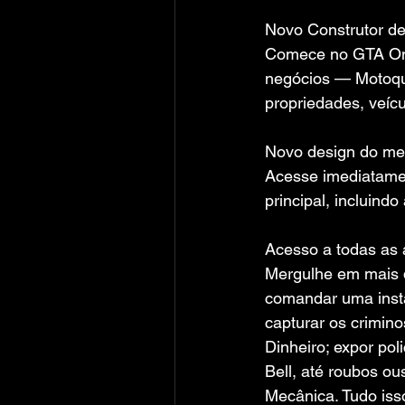
Novo Construtor de
Comece no GTA Onli
negócios — Motoque
propriedades, veíc
Novo design do me
Acesse imediatamen
principal, incluind
Acesso a todas as a
Mergulhe em mais de
comandar uma insta
capturar os crimi
Dinheiro; expor pol
Bell, até roubos ou
Mecânica. Tudo iss