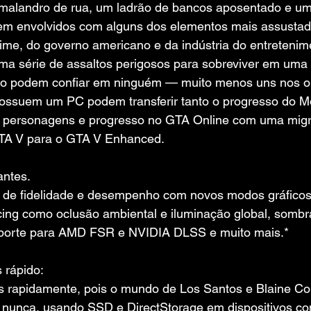
alandro de rua, um ladrão de bancos aposentado e um
eem envolvidos com alguns dos elementos mais assustad
me, do governo americano e da indústria do entretenime
uma série de assaltos perigosos para sobreviver em uma
ão podem confiar em ninguém — muito menos uns nos o
ossuem um PC podem transferir tanto o progresso do Mo
 personagens e progresso no GTA Online com uma migr
GTA V para o GTA V Enhanced.
antes.
 de fidelidade e desempenho com novos modos gráficos,
cing como oclusão ambiental e iluminação global, sombra
suporte para AMD FSR e NVIDIA DLSS e muito mais.*
 rápido:
 rapidamente, pois o mundo de Los Santos e Blaine Co
 nunca, usando SSD e DirectStorage em dispositivos co