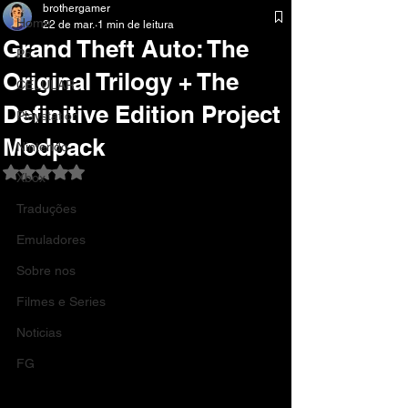
brothergamer
Home
22 de mar.
1 min de leitura
Grand Theft Auto: The
Pc
Original Trilogy + The
CELULAR
Definitive Edition Project
Playstation
Modpack
Nintendo
Avaliado com NaN de 5 estrelas.
Xbox
Traduções
Emuladores
Sobre nos
Filmes e Series
Noticias
FG