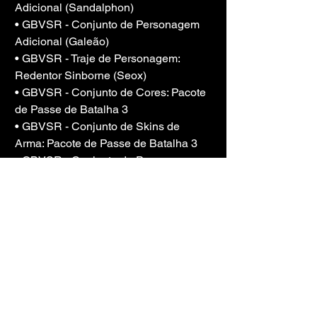
Adicional (Sandalphon)
• GBVSR - Conjunto de Personagem 
Adicional (Galeão)
• GBVSR - Traje de Personagem: 
Redentor Sinborne (Seox)
• GBVSR - Conjunto de Cores: Pacote 
de Passe de Batalha 3
• GBVSR - Conjunto de Skins de 
Arma: Pacote de Passe de Batalha 3
• GBVSR - Conjunto de Personagem 
Adicional (Wilnas)
• GBVSR - Traje de Personagem: 
Bruxa Índigo (Beatrix)
• GBVSR - Conjunto de Cores: Pacote 
de Passe de Batalha 4
• GBVSR - Conjunto de skins de 
armas: Pacote de Passe de Batalha 4
• GBVSR - Conjunto de avatares 
premium (filme Zombie Land Saga)