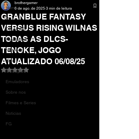
brothergamer
Home
6 de ago. de 2025
3 min de leitura
GRANBLUE FANTASY
Pc
VERSUS RISING WILNAS
CELULAR
TODAS AS DLCS-
Playstation
TENOKE, JOGO
Nintendo
ATUALIZADO 06/08/25
Xbox
Avaliado com NaN de 5 estrelas.
Traduções
Emuladores
Sobre nos
Filmes e Series
Noticias
FG