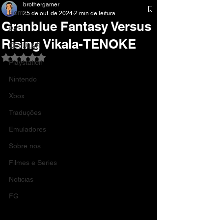
brothergamer
Home
25 de out. de 2024
2 min de leitura
Granblue Fantasy Versus
Pc
Rising Vikala-TENOKE
CELULAR
Avaliado com NaN de 5 estrelas.
Playstation
Nintendo
Xbox
Traduções
Emuladores
Sobre nos
Filmes e Series
Noticias
FG