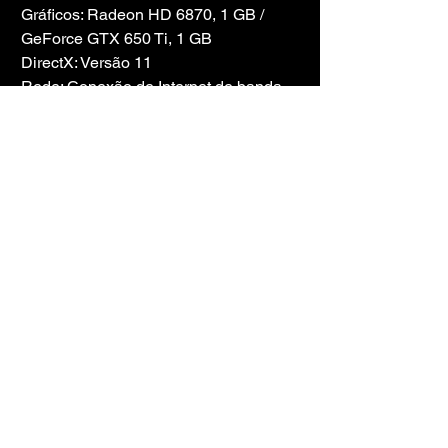
Gráficos: Radeon HD 6870, 1 GB / 
GeForce GTX 650 Ti, 1 GB
DirectX: Versão 11
Rede: Conexão de Internet de banda 
larga
Armazenamento: 20 GB de espaço 
disponível
Placa de som: placa de som 
compatível com DirectX ou chipset 
integrado