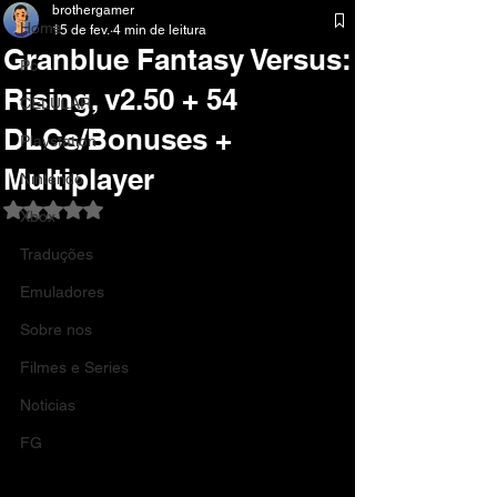
brothergamer
Home
15 de fev.
4 min de leitura
Granblue Fantasy Versus:
Pc
Rising, v2.50 + 54
CELULAR
DLCs/Bonuses +
Playstation
Multiplayer
Nintendo
Avaliado com NaN de 5 estrelas.
Xbox
Traduções
Emuladores
Sobre nos
Filmes e Series
Noticias
FG