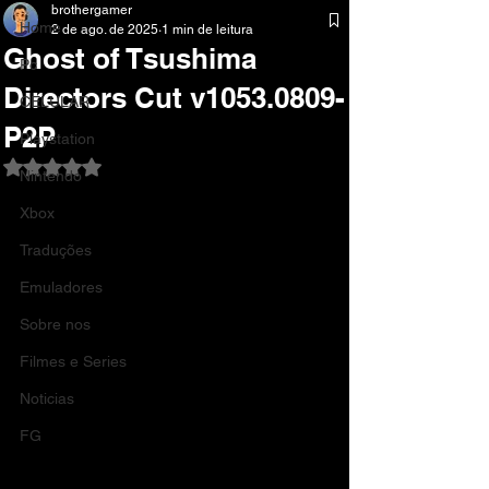
brothergamer
Home
2 de ago. de 2025
1 min de leitura
Ghost of Tsushima
Pc
Directors Cut v1053.0809-
CELULAR
P2P
Playstation
Avaliado com NaN de 5 estrelas.
Nintendo
Xbox
Traduções
Emuladores
Sobre nos
Filmes e Series
Noticias
FG