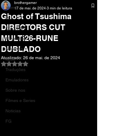
brothergamer
Home
17 de mai. de 2024
3 min de leitura
Ghost of Tsushima
Pc
DIRECTORS CUT
CELULAR
MULTi26-RUNE
Playstation
DUBLADO
Nintendo
Atualizado:
26 de mai. de 2024
Xbox
Avaliado com NaN de 5 estrelas.
Traduções
Emuladores
Sobre nos
Filmes e Series
Noticias
FG