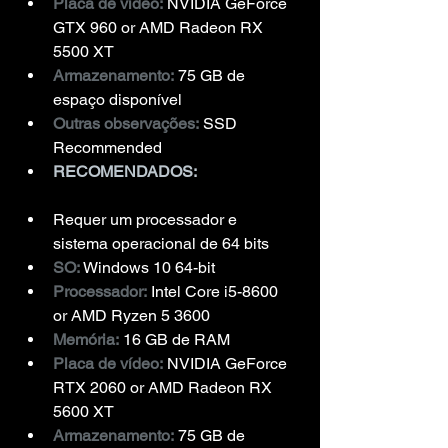
Placa de vídeo:
 NVIDIA GeForce 
GTX 960 or AMD Radeon RX 
5500 XT
Armazenamento:
 75 GB de 
espaço disponível
Outras observações:
 SSD 
Recommended
RECOMENDADOS:
Requer um processador e 
sistema operacional de 64 bits
SO:
 Windows 10 64-bit
Processador:
 Intel Core i5-8600 
or AMD Ryzen 5 3600
Memória:
 16 GB de RAM
Placa de vídeo:
 NVIDIA GeForce 
RTX 2060 or AMD Radeon RX 
5600 XT
Armazenamento:
 75 GB de 