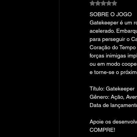
Avaliado com NaN
SOBRE O JOGO
Gatekeeper é um ro
acelerado. Embarq
para perseguir o C
Coração do Tempo r
forças inimigas imp
ou em modo coopera
e torne-se o próxi
Título: Gatekeeper
Gênero: Ação, Aven
Data de lançamento
Apoie os desenvolv
COMPRE!