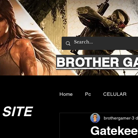
BROTHER G
Home
Pc
CELULAR
SITE
brothergamer
3 d
Emuladores
Sobre nos
Gatekee