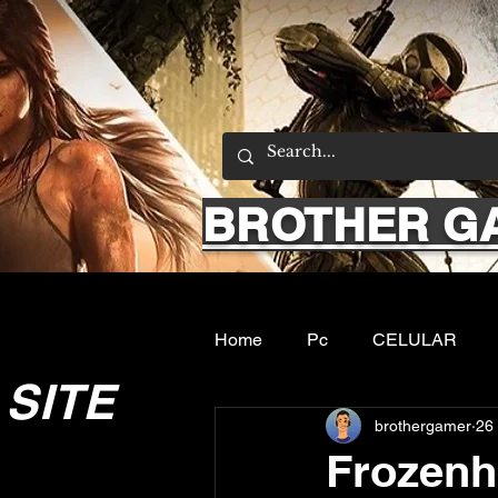
BROTHER G
Home
Pc
CELULAR
SITE
brothergamer
26
Emuladores
Sobre nos
Frozenh