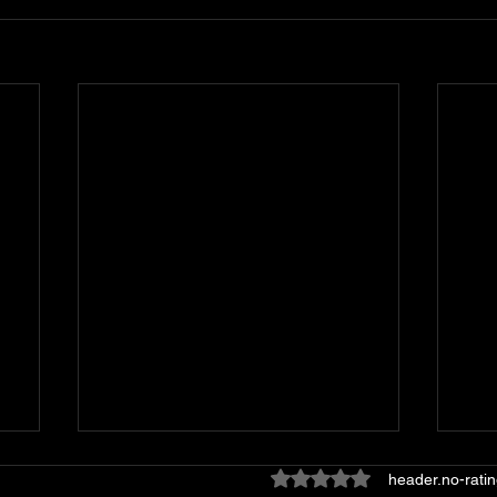
ratings-display.rating-aria
header.no-ratin