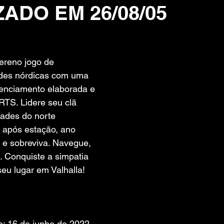
ZADO EM 26/08/05
 de 5 estrelas.
ereno jogo de 
ades nórdicas com uma 
renciamento elaborada e 
RTS. Lidere seu clã 
dades do norte 
 após estação, ano 
 e sobreviva. Navegue, 
. Conquiste a simpatia 
eu lugar em Valhalla!
: 16 de junho de 2022