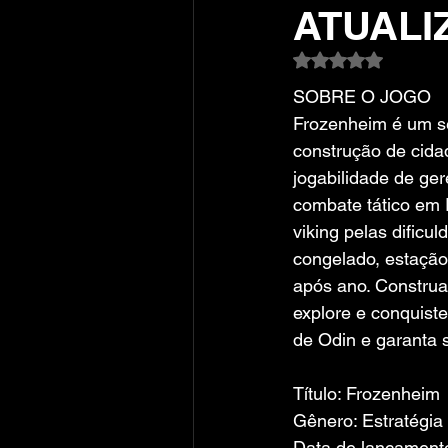
ATUALI
Avaliado com NaN
SOBRE O JOGO
Frozenheim é um s
construção de cid
jogabilidade de ge
combate tático em 
viking pelas dificul
congelado, estação
após ano. Construa
explore e conquiste
de Odin e garanta s
Título: Frozenheim
Gênero: Estratégia
Data de lançamento