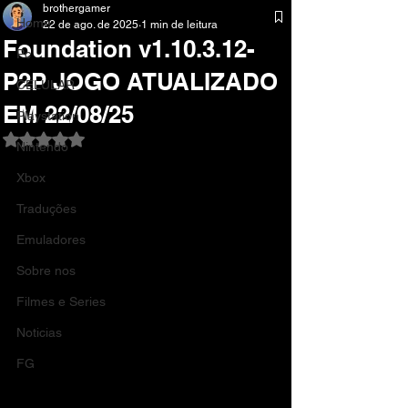
brothergamer
Home
22 de ago. de 2025
1 min de leitura
Foundation v1.10.3.12-
Pc
P2P JOGO ATUALIZADO
CELULAR
EM 22/08/25
Playstation
Avaliado com NaN de 5 estrelas.
Nintendo
Xbox
Traduções
Emuladores
Sobre nos
Filmes e Series
Noticias
FG