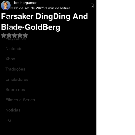
brothergamer
Home
26 de set. de 2025
1 min de leitura
Forsaker DingDing And
Pc
Blade-GoldBerg
CELULAR
Avaliado com NaN de 5 estrelas.
Playstation
Nintendo
Xbox
Traduções
Emuladores
Sobre nos
Filmes e Series
Noticias
FG