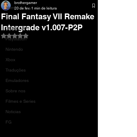
brothergamer
Home
20 de fev.
1 min de leitura
Final Fantasy VII Remake
Pc
Intergrade v1.007-P2P
CELULAR
Avaliado com NaN de 5 estrelas.
Playstation
Nintendo
Xbox
Traduções
Emuladores
Sobre nos
Filmes e Series
Noticias
FG