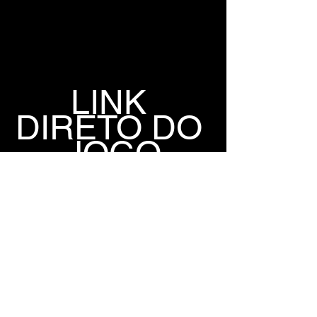
LINK 
DIRETO DO 
JOGO
GOFILE
1FICHIER
TORRENT 