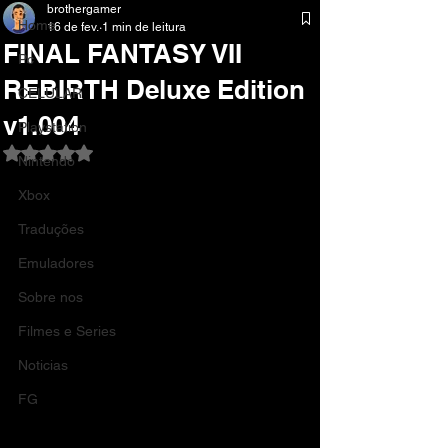
brothergamer
Home
16 de fev.
1 min de leitura
FINAL FANTASY VII
Pc
REBIRTH Deluxe Edition
CELULAR
v1.004
Playstation
Avaliado com NaN de 5 estrelas.
Nintendo
Xbox
Traduções
Emuladores
Sobre nos
Filmes e Series
Noticias
FG