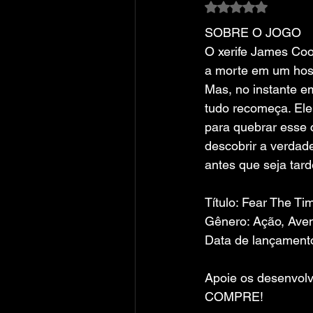
Avaliado com NaN
SOBRE O JOGO
O xerife James Coo
a morte em um hosp
Mas, no instante e
tudo recomeça. Ele
para quebrar esse c
descobrir a verdad
antes que seja tar
Título: Fear The Ti
Gênero: Ação, Ave
Data de lançamento
Apoie os desenvolv
COMPRE!