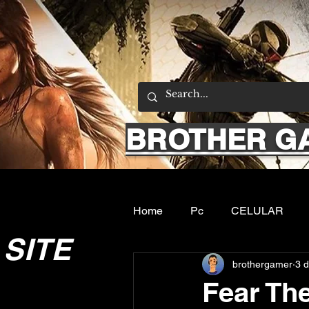
BROTHER G
Home
Pc
CELULAR
SITE
brothergamer
3 d
Emuladores
Sobre nos
Fear Th