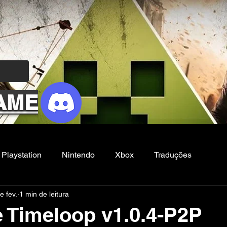
AME
Playstation
Nintendo
Xbox
Traduções
e fev.
1 min de leitura
Filmes e Series
Noticias
FG
e Timeloop v1.0.4-P2P