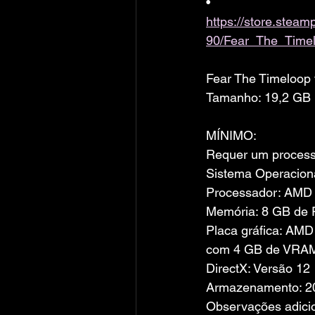
• 
https://store.ste
90/Fear_The_Timel
Fear The Timeloop
Tamanho: 19,2 GB
MÍNIMO:
Requer um processa
Sistema Operaciona
Processador: AMD R
Memória: 8 GB de
Placa gráfica: AM
com 4 GB de VRA
DirectX: Versão 12
Armazenamento: 20
Observações adici