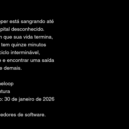
 de 5 estrelas.
per está sangrando até 
ital desconhecido. 
m que sua vida termina, 
 tem quinze minutos 
iclo interminável, 
e e encontrar uma saída 
de demais.
meloop
ntura
: 30 de janeiro de 2026
edores de software. 