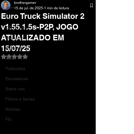
brothergamer
Home
15 de jul. de 2025
1 min de leitura
Euro Truck Simulator 2
Pc
v1.55.1.5s-P2P, JOGO
CELULAR
ATUALIZADO EM
Playstation
15/07/25
Nintendo
Avaliado com NaN de 5 estrelas.
Xbox
Traduções
Emuladores
Sobre nos
Filmes e Series
Noticias
FG