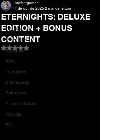
brothergamer
Home
4 de out. de 2025
2 min de leitura
ETERNIGHTS: DELUXE
Pc
EDITION + BONUS
CELULAR
CONTENT
Playstation
Avaliado com NaN de 5 estrelas.
Nintendo
Xbox
Traduções
Emuladores
Sobre nos
Filmes e Series
Noticias
FG