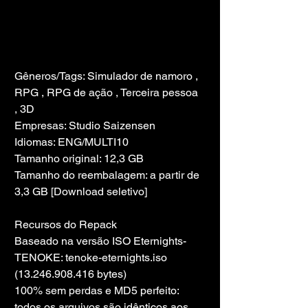
Gêneros/Tags: Simulador de namoro , 
RPG , RPG de ação , Terceira pessoa 
, 3D
Empresas: Studio Saizensen
Idiomas: ENG/MULTI10
Tamanho original: 12,3 GB
Tamanho do reembalagem: a partir de 
3,3 GB [Download seletivo]
Recursos do Repack
Baseado na versão ISO Eternights-
TENOKE: tenoke-eternights.iso 
(13.246.908.416 bytes)
100% sem perdas e MD5 perfeito: 
todos os arquivos são idênticos aos 