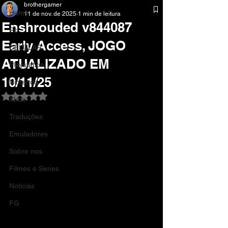
brothergamer
Home
11 de nov. de 2025
1 min de leitura
Enshrouded v844087
Pc
Early Access, JOGO
CELULAR
ATUALIZADO EM
Playstation
10/11/25
Nintendo
Avaliado com NaN de 5 estrelas.
Xbox
Traduções
Emuladores
Sobre nos
Filmes e Series
Noticias
FG