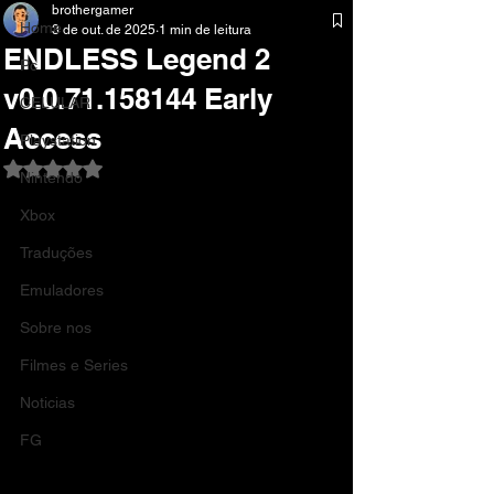
brothergamer
Home
3 de out. de 2025
1 min de leitura
ENDLESS Legend 2
Pc
v0.0.71.158144 Early
CELULAR
Access
Playstation
Avaliado com NaN de 5 estrelas.
Nintendo
Xbox
Traduções
Emuladores
Sobre nos
Filmes e Series
Noticias
FG