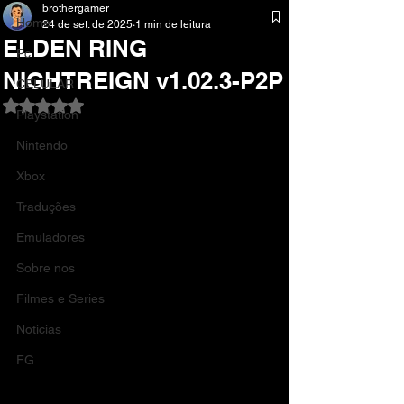
brothergamer
Home
24 de set. de 2025
1 min de leitura
ELDEN RING
Pc
NIGHTREIGN v1.02.3-P2P
CELULAR
Avaliado com NaN de 5 estrelas.
Playstation
Nintendo
Xbox
Traduções
Emuladores
Sobre nos
Filmes e Series
Noticias
FG