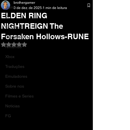
brothergamer
Home
3 de dez. de 2025
1 min de leitura
ELDEN RING
Pc
NIGHTREIGN The
CELULAR
Forsaken Hollows-RUNE
Playstation
Avaliado com NaN de 5 estrelas.
Nintendo
Xbox
Traduções
Emuladores
Sobre nos
Filmes e Series
Noticias
FG