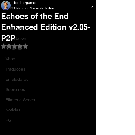
brothergamer
Home
6 de mar.
1 min de leitura
Echoes of the End
Pc
Enhanced Edition v2.05-
CELULAR
P2P
Playstation
Avaliado com NaN de 5 estrelas.
Nintendo
Xbox
Traduções
Emuladores
Sobre nos
Filmes e Series
Noticias
FG