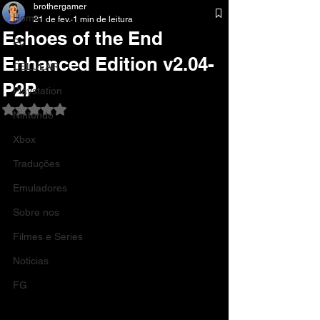
brothergamer
Home
21 de fev.
1 min de leitura
Echoes of the End
Pc
Enhanced Edition v2.04-
CELULAR
P2P
Playstation
Avaliado com NaN de 5 estrelas.
Nintendo
Xbox
Traduções
Emuladores
Sobre nos
Filmes e Series
Noticias
FG