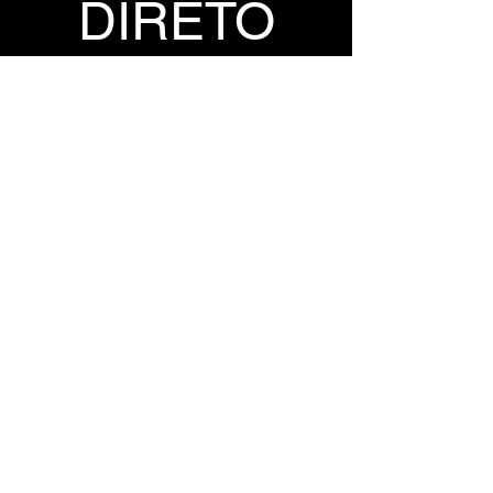
DIRETO
GOFILE
1FICHIER
TORRENT DO 
JOGO
TORRENT
MAGNET