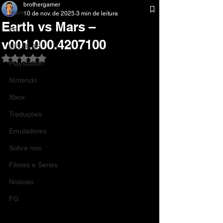
brothergamer
Home
10 de nov. de 2025
3 min de leitura
Earth vs Mars –
Pc
v001.000.4207100
CELULAR
Avaliado com NaN de 5 estrelas.
Playstation
Nintendo
Xbox
Traduções
Emuladores
Sobre nos
Filmes e Series
Noticias
FG