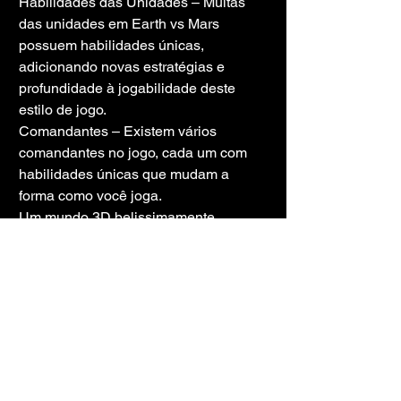
Habilidades das Unidades – Muitas 
das unidades em Earth vs Mars 
possuem habilidades únicas, 
adicionando novas estratégias e 
profundidade à jogabilidade deste 
estilo de jogo.
Comandantes – Existem vários 
comandantes no jogo, cada um com 
habilidades únicas que mudam a 
forma como você joga.
Um mundo 3D belissimamente 
concebido – O mundo de Earth vs 
Mars traz unidades expressivas, 
ambientes vibrantes e efeitos 
impressionantes para os jogadores.
Experiência totalmente dublada – O 
jogo é totalmente dublado, dando vida 
aos comandantes, unidades e 
momentos da história.