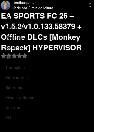
brothergamer
Home
2 de abr.
2 min de leitura
EA SPORTS FC 26 –
Pc
v1.5.2/v1.0.133.58379 +
CELULAR
Offline DLCs [Monkey
Playstation
Repack] HYPERVISOR
Nintendo
Avaliado com NaN de 5 estrelas.
Xbox
Traduções
Emuladores
Sobre nos
Filmes e Series
Noticias
FG