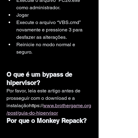
Execute o arquivo “FC26.exe” 
como administrador.
Jogar
Execute o arquivo “VBS.cmd” 
novamente e pressione 3 para 
desfazer as alterações.
Reinicie no modo normal e 
seguro.
O que é um bypass de 
hipervisor?
Por favor, leia este artigo antes de 
prosseguir com o download e a 
instalação
https://
www.brothergame.org
/post/guia-do-hipervisor
Por que o Monkey Repack?