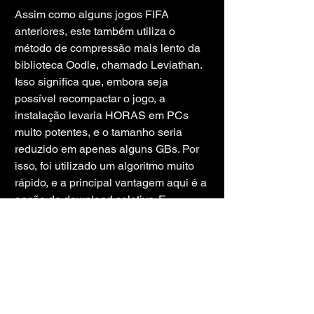
Assim como alguns jogos FIFA 
anteriores, este também utiliza o 
método de compressão mais lento da 
biblioteca Oodle, chamado Leviathan. 
Isso significa que, embora seja 
possível recompactar o jogo, a 
instalação levaria HORAS em PCs 
muito potentes, e o tamanho seria 
reduzido em apenas alguns GBs. Por 
isso, foi utilizado um algoritmo muito 
rápido, e a principal vantagem aqui é a 
opção de download seletivo. E 
qualquer um pode fazer isso, daí o 
título "Monkey Repack" 
(Recompactação de Macaco).