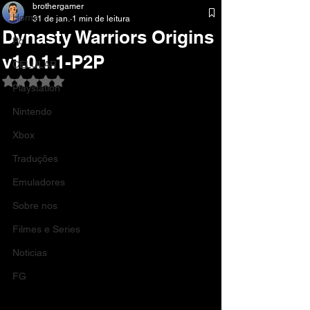
brothergamer
Home
31 de jan.
1 min de leitura
Dynasty Warriors Origins
Pc
v1.0.1.1-P2P
CELULAR
Avaliado com NaN de 5 estrelas.
Playstation
Nintendo
Xbox
Traduções
Emuladores
Sobre nos
Filmes e Series
Noticias
FG