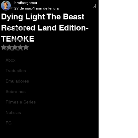
brothergamer
Home
27 de mar.
1 min de leitura
Dying Light The Beast
Pc
Restored Land Edition-
CELULAR
TENOKE
Playstation
Avaliado com NaN de 5 estrelas.
Nintendo
Xbox
Traduções
Emuladores
Sobre nos
Filmes e Series
Noticias
FG