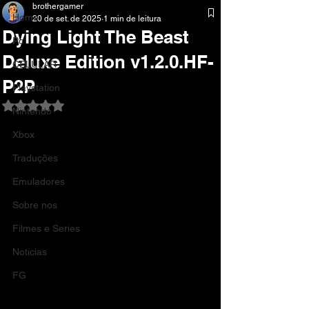
brothergamer
Home
20 de set. de 2025
1 min de leitura
Dying Light The Beast
Pc
Deluxe Edition v1.2.0.HF-
CELULAR
P2P
Playstation
Avaliado com NaN de 5 estrelas.
Nintendo
Xbox
Traduções
Emuladores
Sobre nos
Filmes e Series
Noticias
FG