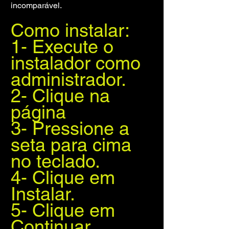
incomparável.
Como instalar:
1- Execute o 
instalador como 
administrador.
2- Clique na 
página
3- Pressione a 
seta para cima 
no teclado.
4- Clique em 
Instalar.
5- Clique em 
Continuar.