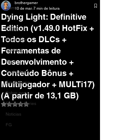
brothergamer
Home
10 de mar.
7 min de leitura
Dying Light: Definitive
Pc
Edition (v1.49.0 HotFix +
CELULAR
Todos os DLCs +
Playstation
Ferramentas de
Nintendo
Desenvolvimento +
Xbox
Conteúdo Bônus +
Traduções
Multijogador + MULTi17)
Emuladores
Sobre nos
(A partir de 13,1 GB)
Filmes e Series
Avaliado com NaN de 5 estrelas.
Noticias
FG