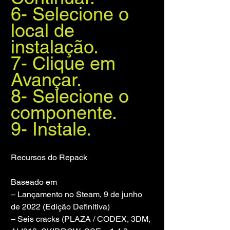
6- Selecione o 
local de 
instalação.
7- Clique em 
Avançar.
8- Selecione o 
componente.
9- Instale.
Recursos do Repack
Baseado em
– Lançamento no Steam, 9 de junho 
de 2022 (Edição Definitiva)
– Seis cracks (PLAZA / CODEX, 3DM, 