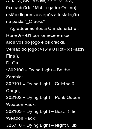
ALI213, SKIDROW, SSE_v1.4.3, 
0xdeadc0de / Multijogador Online) 
estão disponíveis após a instalação 
na pasta “_Cracks”
– Agradecimentos a Christsnatcher, 
Rui e AR-81 por fornecerem os 
arquivos do jogo e os cracks.
Versão do jogo : v1.49.0 HotFix (Patch 
Final).
DLCs
: 302100 = Dying Light – Be the 
Zombie;
302101 = Dying Light – Cuisine & 
Cargo;
302102 = Dying Light – Punk Queen 
Weapon Pack;
302103 = Dying Light – Buzz Killer 
Weapon Pack;
325710 = Dying Light – Night Club 