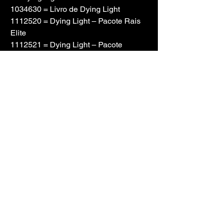
1034630 = Livro de Dying Light
1112520 = Dying Light – Pacote Rais 
Elite
1112521 = Dying Light – Pacote 
Padrinho
1174580 = Dying Light – Pacote de 
Prisioneiro de Harran
1174581 = Dying Light – Pacote de 
Armas de Left 4 Dead 2
1177880 = Dying Light – Pacote 
Retrowave
1184350 = Dying Light – Pacote 
Guerreiro da SHU
1184351 = Dying Light – Pacote de 
Armas Chivalry
1241570 = Dying Light – Pacote de 5º 
Aniversário
1245490 = SteamDB Aplicativo 