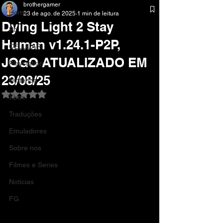
brothergamer
Home
23 de ago. de 2025
1 min de leitura
Dying Light 2 Stay
Pc
Human v1.24.1-P2P,
CELULAR
JOGO ATUALIZADO EM
Playstation
23/08/25
Nintendo
Avaliado com NaN de 5 estrelas.
Xbox
Traduções
Emuladores
Sobre nos
Filmes e Series
Noticias
FG