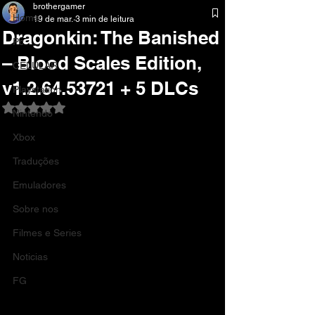
brothergamer
Home
19 de mar.
3 min de leitura
Dragonkin: The Banished
Pc
– Blood Scales Edition,
CELULAR
v1.2.64.53721 + 5 DLCs
Playstation
Avaliado com NaN de 5 estrelas.
Nintendo
Xbox
Traduções
Emuladores
Sobre nos
Filmes e Series
Noticias
FG