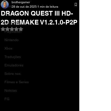
brothergamer
Home
28 de out. de 2025
1 min de leitura
DRAGON QUEST III HD-
Pc
2D REMAKE V1.2.1.0-P2P
CELULAR
Avaliado com NaN de 5 estrelas.
Playstation
Nintendo
Xbox
Traduções
Emuladores
Sobre nos
Filmes e Series
Noticias
FG