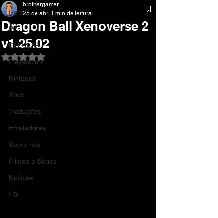
brothergamer
Home
25 de abr.
1 min de leitura
Dragon Ball Xenoverse 2
Pc
v1.25.02
CELULAR
Avaliado com NaN de 5 estrelas.
Playstation
Nintendo
Xbox
Traduções
Emuladores
Sobre nos
Filmes e Series
Noticias
FG