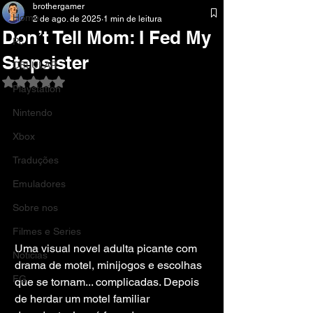
brothergamer
Home
2 de ago. de 2025
1 min de leitura
Don’t Tell Mom: I Fed My
Pc
Stepsister
CELULAR
Avaliado com NaN de 5 estrelas.
Playstation
Nintendo
Xbox
Traduções
Emuladores
Sobre nos
Filmes e Series
Uma visual novel adulta picante com 
Noticias
drama de motel, minijogos e escolhas 
FG
que se tornam... complicadas. Depois 
de herdar um motel familiar 